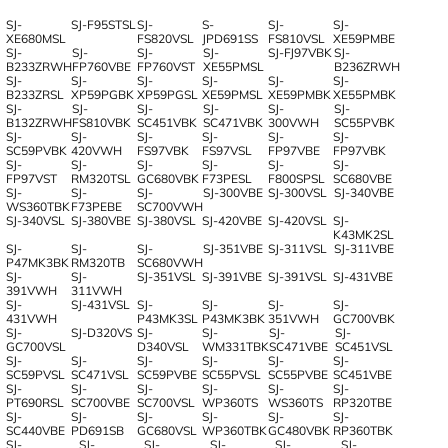
SJ-
SJ-F95STSL
SJ-
S-
SJ-
SJ-
XE680MSL
FS820VSL
JPD691SS
FS810VSL
XE59PMBE
SJ-
SJ-
SJ-
SJ-
SJ-FJ97VBK
SJ-
B233ZRWH
FP760VBE
FP760VST
XE55PMSL
B236ZRWH
SJ-
SJ-
SJ-
SJ-
SJ-
SJ-
B233ZRSL
XP59PGBK
XP59PGSL
XE59PMSL
XE59PMBK
XE55PMBK
SJ-
SJ-
SJ-
SJ-
SJ-
SJ-
B132ZRWH
FS810VBK
SC451VBK
SC471VBK
300VWH
SC55PVBK
SJ-
SJ-
SJ-
SJ-
SJ-
SJ-
SC59PVBK
420VWH
FS97VBK
FS97VSL
FP97VBE
FP97VBK
SJ-
SJ-
SJ-
SJ-
SJ-
SJ-
FP97VST
RM320TSL
GC680VBK
F73PESL
F800SPSL
SC680VBE
SJ-
SJ-
SJ-
SJ-300VBE
SJ-300VSL
SJ-340VBE
WS360TBK
F73PEBE
SC700VWH
SJ-340VSL
SJ-380VBE
SJ-380VSL
SJ-420VBE
SJ-420VSL
SJ-
K43MK2SL
SJ-
SJ-
SJ-
SJ-351VBE
SJ-311VSL
SJ-311VBE
P47MK3BK
RM320TB
SC680VWH
SJ-
SJ-
SJ-351VSL
SJ-391VBE
SJ-391VSL
SJ-431VBE
391VWH
311VWH
SJ-
SJ-431VSL
SJ-
SJ-
SJ-
SJ-
431VWH
P43MK3SL
P43MK3BK
351VWH
GC700VBK
SJ-
SJ-D320VS
SJ-
SJ-
SJ-
SJ-
GC700VSL
D340VSL
WM331TBK
SC471VBE
SC451VSL
SJ-
SJ-
SJ-
SJ-
SJ-
SJ-
SC59PVSL
SC471VSL
SC59PVBE
SC55PVSL
SC55PVBE
SC451VBE
SJ-
SJ-
SJ-
SJ-
SJ-
SJ-
PT690RSL
SC700VBE
SC700VSL
WP360TS
WS360TS
RP320TBE
SJ-
SJ-
SJ-
SJ-
SJ-
SJ-
SC440VBE
PD691SB
GC680VSL
WP360TBK
GC480VBK
RP360TBK
SJ-
SJ-
SJ-
SJ-
SJ-
SJ-