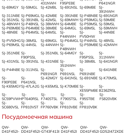
431NWH
F95PEBE
P641NGR
SJ-69MGY
SJ-59MGL
SJ-42MBL
SJ-691NSL
SJ-69MBE
SJ-
391NWH
SJ-311NBE
SJ-P69MGL
SJ-42MBE
SJ-391NBE
SJ-P48NBE
SJ-691NGR
SJ-351NSL
SJ-391NBL
SJ-42MSL
SJ-69MWH
SJ-P59MGL
SJ-59MBE
SJ-48NWH
SJ-P48NSL
SJ-38MWH
SJ-64MBE
SJ-P59MSL
SJ-59MSL
SJ-P69MBE
SJ-P64MBE
SJ-38MBE
SJ-64MGL
SJ-69MSL
SJ-59MWH
SJ-48NBE
SJ-P64MSL
SJ-64MSL
SJ-
SJ-
SJ-44NBE
P44NWH
PV50HW
SJ-PV50HG
SJ-38MSL
SJ-69MGL
SJ-P64MGL
SJ-P44NSL
SJ-48NSL
SJ-P69MSL
SJ-44NSL
SJ-44NWH
SJ-
SJ-P59MBE
SJ-42MWH
P48NWH
SJ-351NBE
SJ-
SJ-351NBL
SJ-64MGY
SJ-
SJ-
F90PSSL
F95PSSL
311NWH
SJ-431NSL
SJ-391NSL
SJ-431NBE
SJ-
SJ-38MBL
SJ-641NGR
351NWH
SJ-P44NBE
SJ-311NSL
SJ-
SJ-
SJ-
SJ-641NBE
P691NGR
P691NSL
P691NBE
SJ-
SJ-
SJ-42MGY
SJ-641NSL
SJ-691NBE
SJ-K70MSL
F90PEBE
P641NSL
SJ-K65MGY
SJ-47LA2G
SJ-K65MSL
SJ-K70MBE
SJ-
SJ-
XE55PMBE
B236ZRSL
SJ-
SJ-
SJ-
SJ-
SJ-
SJ-
SC59PVWH
PT640RSL
F740STSL
F790STSL
F95STBE
FS820VBK
SJ-
SJ-
SJ-
SJ-
SJ-
SC680VSL
FP810VST
FP760VBK
FP810VBE
FP810VBK
Посудомоечная машина
QW-
QW-
QW-
QW-
QW-
QW-
D41F452I-
DD41F452I-
GT43F413I
D41F452I
DD41F452I
GD52I472XDE