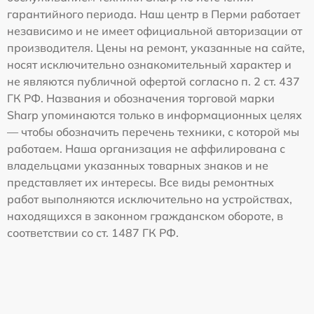
гарантийного периода. Наш центр в Перми работает
независимо и не имеет официальной авторизации от
производителя. Цены на ремонт, указанные на сайте,
носят исключительно ознакомительный характер и
не являются публичной офертой согласно п. 2 ст. 437
ГК РФ. Названия и обозначения торговой марки
Sharp упоминаются только в информационных целях
— чтобы обозначить перечень техники, с которой мы
работаем. Наша организация не аффилирована с
владельцами указанных товарных знаков и не
представляет их интересы. Все виды ремонтных
работ выполняются исключительно на устройствах,
находящихся в законном гражданском обороте, в
соответствии со ст. 1487 ГК РФ.