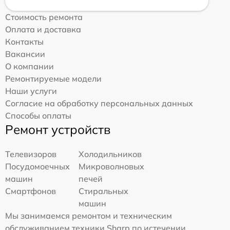
Стоимость ремонта
Оплата и доставка
Контакты
Вакансии
О компании
Ремонтируемые модели
Наши услуги
Согласие на обработку персональных данных
Способы оплаты
Ремонт устройств
Телевизоров
Холодильников
Посудомоечных
Микроволновых
машин
печей
Смартфонов
Стиральных
машин
Мы занимаемся ремонтом и техническим
обслуживанием техники Sharp по истечении