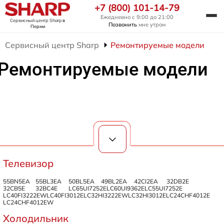
+7 (800) 101-14-79
Ежедневно с 9:00 до 21:00
Сервисный центр Sharp
в
Позвонить
мне утром
Перми
Сервисный центр Sharp
Ремонтируемые модели
Ремонтируемые модели
Телевизор
55BN5EA
55BL3EA
50BL5EA
49BL2EA
42CI2EA
32DB2E
32CB5E
32BC4E
LC65UI7252E
LC60UI9362E
LC55UI7252E
LC40FI3222EW
LC40FI3012E
LC32HI3222EW
LC32HI3012E
LC24CHF4012E
LC24CHF4012EW
Холодильник