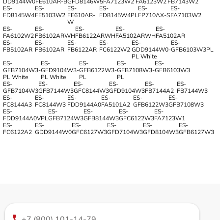
DD9144W0
FE610AR-B
GFD8146W5
FA7123W2
FA6123W2
FB7143W2
ES-
ES-
ES-
ES-
ES-
ES-
FD8145W4
FE5103W2
FE610AR-
FD8145W4PL
FP710AX-S
FA7103W2
W
ES-
ES-
ES-
ES-
ES-
FA6102W2
FB6102ARWH
FB6122ARWH
FA5102ARWH
FA5102AR
ES-
ES-
ES-
ES-
ES-
ES-
FB5102AR
FB6102AR
FB6122AR
FC6122W2
GDD9144W0-
GFB6103W3PL
PL White
ES-
ES-
ES-
ES-
ES-
GFB7104W3-
GFD9104W3-
GFB6122W3-
GFB7108W3-
GFB6103W3
PL White
PL White
PL
PL
ES-
ES-
ES-
ES-
ES-
ES-
GFB7104W3
GFB7144W3
GFC8144W3
GFD9104W3
FB7144A2
FB7144W3
ES-
ES-
ES-
ES-
ES-
ES-
FC8144A3
FC8144W3
FDD9144A0
FA5101A2
GFB6122W3
GFB7108W3
ES-
ES-
ES-
ES-
ES-
FDD9144A0VPL
GFB7124W3
GFB8144W3
GFC6122W3
FA7123W1
ES-
ES-
ES-
ES-
ES-
ES-
FC6122A2
GDD9144W0
GFC6127W3
GFD7104W3
GFD8104W3
GFB6127W3
+7 (800) 101-14-79