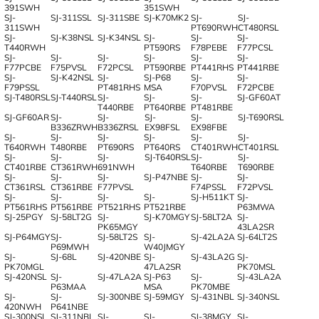
391SWH
351SWH
SJ-
SJ-311SSL
SJ-311SBE
SJ-K70MK2
SJ-
SJ-
311SWH
PT690RWH
CT480RSL
SJ-
SJ-K38NSL
SJ-K34NSL
SJ-
SJ-
SJ-
T440RWH
PT590RS
F78PEBE
F77PCSL
SJ-
SJ-
SJ-
SJ-
SJ-
SJ-
F77PCBE
F75PVSL
F72PCSL
PT590RBE
PT441RHS
PT441RBE
SJ-
SJ-K42NSL
SJ-
SJ-P68
SJ-
SJ-
F79PSSL
PT481RHS
MSA
F70PVSL
F72PCBE
SJ-T480RSL
SJ-T440RSL
SJ-
SJ-
SJ-
SJ-GF60AT
T440RBE
PT640RBE
PT481RBE
SJ-GF60AR
SJ-
SJ-
SJ-
SJ-
SJ-T690RSL
B336ZRWH
B336ZRSL
EX98FSL
EX98FBE
SJ-
SJ-
SJ-
SJ-
SJ-
SJ-
T640RWH
T480RBE
PT690RS
PT640RS
CT401RWH
CT401RSL
SJ-
SJ-
SJ-
SJ-T640RSL
SJ-
SJ-
CT401RBE
CT361RWH
691NWH
T640RBE
T690RBE
SJ-
SJ-
SJ-
SJ-P47NBE
SJ-
SJ-
CT361RSL
CT361RBE
F77PVSL
F74PSSL
F72PVSL
SJ-
SJ-
SJ-
SJ-
SJ-H511KT
SJ-
PT561RHS
PT561RBE
PT521RHS
PT521RBE
P63MWA
SJ-25PGY
SJ-58LT2G
SJ-
SJ-K70MGY
SJ-58LT2A
SJ-
PK65MGY
43LA2SR
SJ-P64MGY
SJ-
SJ-58LT2S
SJ-
SJ-42LA2A
SJ-64LT2S
P69MWH
W40JMGY
SJ-
SJ-68L
SJ-420NBE
SJ-
SJ-43LA2G
SJ-
PK70MGL
47LA2SR
PK70MSL
SJ-420NSL
SJ-
SJ-47LA2A
SJ-P63
SJ-
SJ-43LA2A
P63MAA
MSA
PK70MBE
SJ-
SJ-
SJ-300NBE
SJ-59MGY
SJ-431NBL
SJ-340NSL
420NWH
P641NBE
SJ-300NSL
SJ-311NBL
SJ-
SJ-
SJ-38MGY
SJ-