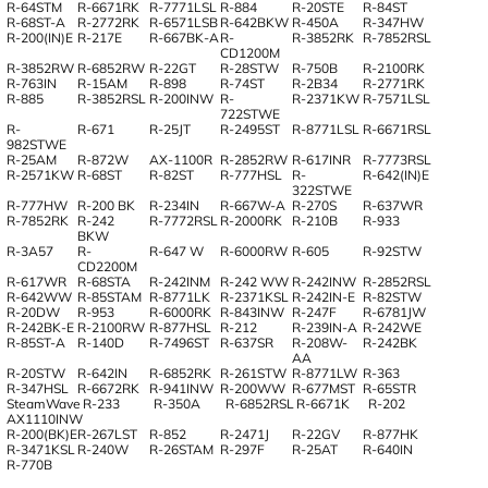
R-64STM
R-6671RK
R-7771LSL
R-884
R-20STE
R-84ST
R-68ST-A
R-2772RK
R-6571LSB
R-642BKW
R-450A
R-347HW
R-200(IN)E
R-217E
R-667BK-A
R-
R-3852RK
R-7852RSL
CD1200M
R-3852RW
R-6852RW
R-22GT
R-28STW
R-750B
R-2100RK
R-763IN
R-15AM
R-898
R-74ST
R-2B34
R-2771RK
R-885
R-3852RSL
R-200INW
R-
R-2371KW
R-7571LSL
722STWE
R-
R-671
R-25JT
R-2495ST
R-8771LSL
R-6671RSL
982STWE
R-25AM
R-872W
AX-1100R
R-2852RW
R-617INR
R-7773RSL
R-2571KW
R-68ST
R-82ST
R-777HSL
R-
R-642(IN)E
322STWE
R-777HW
R-200 BK
R-234IN
R-667W-A
R-270S
R-637WR
R-7852RK
R-242
R-7772RSL
R-2000RK
R-210B
R-933
BKW
R-3A57
R-
R-647 W
R-6000RW
R-605
R-92STW
CD2200M
R-617WR
R-68STA
R-242INM
R-242 WW
R-242INW
R-2852RSL
R-642WW
R-85STAM
R-8771LK
R-2371KSL
R-242IN-E
R-82STW
R-20DW
R-953
R-6000RK
R-843INW
R-247F
R-6781JW
R-242BK-E
R-2100RW
R-877HSL
R-212
R-239IN-A
R-242WE
R-85ST-A
R-140D
R-7496ST
R-637SR
R-208W-
R-242BK
AA
R-20STW
R-642IN
R-6852RK
R-261STW
R-8771LW
R-363
R-347HSL
R-6672RK
R-941INW
R-200WW
R-677MST
R-65STR
SteamWave
R-233
R-350A
R-6852RSL
R-6671K
R-202
AX1110INW
R-200(BK)E
R-267LST
R-852
R-2471J
R-22GV
R-877HK
R-3471KSL
R-240W
R-26STAM
R-297F
R-25AT
R-640IN
R-770B