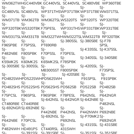
WM362TWH
GC440VBK
GC440VSL
SC440VSL
SC480VBE
WP360TBE
SJ-
SJ-
SJ-
SJ-
SJ-
SJ-
GC480VSL
SC480VSL
WP371THS
WP371TBK
WP371TBE
WM371TSL
SJ-
SJ-
SJ-
SJ-
SJ-
SJ-
WM371TB
WM362TB
WM362TSL
WS320TS
WP320TS
WP320TBE
SJ-
SJ-
SJ-
SJ-
SJ-
SJ-
WP320TBK
WS320TBK
F75PESL
WP331THS
WP331TBK
WP331TBE
SJ-
SJ-
SJ-
SJ-
SJ-
SJ-
WM331TSL
WM331TB
WM322TWH
WM322TSL
WM322TB
RP320TBK
SJ-
SJ-
SJ-
SJ-380SSL
SJ-380SBE
SJ-F78
F96SPBE
F75PSSL
PT690RB
SPSL
SJ-
SJ-
SJ-
SJ-
SJ-K33SSL
SJ-K37SSL
P482NBE
F80SPBK
F70PSSL
F70PESL
SJ-
SJ-
SJ-
SJ-
SJ-340SSL
SJ-340SBE
K55MK2S
K60MK2S
K65MK2SL
F78SPBK
SJ-300SBE
SJ-300SSL
SJ-
SJ-
SJ-420SSL
SJ-
MB300SST
F800SPBK
F73SPSL
SJ-
SJ-
SJ-
SJ-420SBE
SJ-
SJ-
PD482SWH
PD522SWH
PD562SWH
F91SPSL
F91SPBK
SJ-
SJ-
SJ-
SJ-
SJ-
SJ-
PD482SHS
PD522SHS
PD562SHS
PD562SB
PD522SB
PD482SB
SJ-
SJ-
SJ-
SJ-
SJ-
SJ-
F75PCSL
F96SPSL
F96SPBK
F78PESL
P642NSL
P642NGR
SJ-
SJ-
SJ-642NSL
SJ-642NGR
SJ-642NBE
SJ-
CT480RBE
CT440RBE
P482NSL
SJ-692NGR
SJ-692NBE
SJ-
SJ-
SJ-
SJ-
P442NBE
P442NSL
P442NWH
P692NBE
SJ-
SJ-
SJ-692NSL
SJ-
SJ-P70MK2
SJ-
P642NBE
F70PCSL
P692NSL
P692NGR
SJ-
SJ-
SJ-
SJ-
SJ-431SSL
SJ-431SBE
P482NWH
HD491PS
CT440RSL
431SWH
SJ-
SJ-391SSL
SJ-391SBE
SJ-
SJ-351SSL
SJ-351SBE