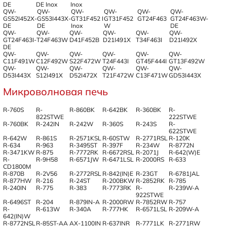
DE
DE Inox
Inox
QW-
QW-
QW-
QW-
QW-
QW-
GS52I452X-
GS53I443X-
GT31F452 I
GT31F452
GT24F463
GT24F463W-
DE
DE
Inox
W
DE
QW-
QW-
QW-
QW-
QW-
QW-
GT24F463I-
T24F463W
D41F452B
D21I491X
T34F463I
D21I492X
DE
QW-
QW-
QW-
QW-
QW-
QW-
C11F491W
C12F492W
S22F472W
T24F443I
GT45F444I
GT13F492W
QW-
QW-
QW-
QW-
QW-
QW-
D53I443X
S12I491X
D52I472X
T21F472W
C13F471W
GD53I443X
Микроволновая печь
R-760S
R-
R-860BK
R-642BK
R-360BK
R-
822STWE
222STWE
R-760BK
R-242IN
R-242W
R-360S
R-243S
R-
622STWE
R-642W
R-861S
R-2571KSL
R-60STW
R-2771RSL
R-120K
R-634
R-963
R-3495ST
R-397F
R-234W
R-8772N
R-3471KW
R-875
R-7772RK
R-6672RSL
R-2071J
R-642(W)E
R-
R-9H58
R-6571JW
R-6471LSL
R-2000RS
R-633
CD1800M
R-870B
R-2V56
R-2772RSL
R-842(IN)E
R-23GT
R-6781JAL
R-877HW
R-216
R-24ST
R-200BKW
R-2852RK
R-785
R-240IN
R-775
R-383
R-7773RK
R-
R-239W-A
922STWE
R-6496ST
R-204
R-879IN-A
R-2000RW
R-7852RW
R-757
R-
R-613W
R-340A
R-777HK
R-6571LSL
R-209W-A
642(IN)W
R-8772NSL
R-85ST-AA
AX-1100IN
R-637INR
R-7771LK
R-2771RW