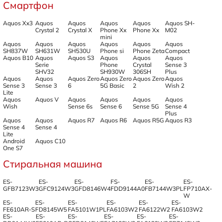
Смартфон
Aquos Xx3
Aquos
Aquos
Aquos
Aquos
Aquos SH-
Crystal 2
Crystal X
Phone Xx
Phone Xx
M02
mini
Aquos
Aquos
Aquos
Aquos
Aquos
Aquos
SH837W
SH631W
SH530U
Phone si
Phone Zeta
Compact
Aquos B10
Aquos
Aquos S3
Aquos
Aquos
Aquos
Serie
Phone
Crystal
Sense 3
SHV32
SH930W
306SH
Plus
Aquos
Aquos
Aquos Zero
Aquos Zero
Aquos Zero
Aquos
Sense 3
Sense 3
6
5G Basic
2
Wish 2
Lite
Aquos
Aquos V
Aquos
Aquos
Aquos
Aquos
Wish
Sense 6s
Sense 6
Sense 5G
Sense 4
Plus
Aquos
Aquos
Aquos R7
Aquos R6
Aquos R5G
Aquos R3
Sense 4
Sense 4
Lite
Android
Aquos C10
One S7
Стиральная машина
ES-
ES-
ES-
FS-
ES-
ES-
GFB7123W3
GFC9124W3
GFD8146W4
FDD9144A0
FB7144W3PL
FP710AX-
W
ES-
ES-
ES-
ES-
ES-
ES-
FE610AR-S
FD8145W5
FA5101W1PL
FA6103W2
FA6122W2
FA6103W2
ES-
ES-
ES-
ES-
ES-
ES-