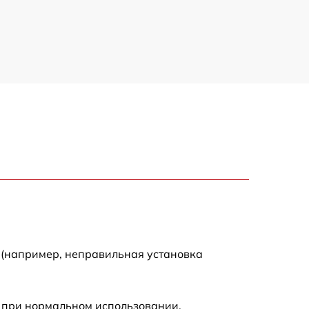
500 р
650 р
710 р
590 р
650 р
800 р
 (например, неправильная установка
450 р
 при нормальном использовании.
890 р