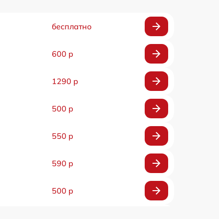
бесплатно
600 р
1290 р
500 р
550 р
590 р
500 р
650 р