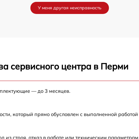
У меня другая неисправность
от 60 мин
от 60 мин
от 60 мин
ва сервисного центра в Перми
от 60 мин
от 60 мин
мплектующие — до 3 месяцев.
от 60 мин
ости, который прямо обусловлен с выполненной работой
от 60 мин
из строя, отказ в работе или техническим параметрам
от 60 мин