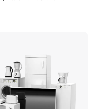
750 р
1400 р
500 р
500 р
550 р