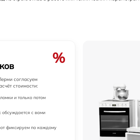
p
от 60 мин
от 60 мин
от 60 мин
%
ков
от 60 мин
Перми согласуем
асчёт стоимости:
от 60 мин
ломки и только потом
 обсуждается с вами
бот фиксируем по каждому