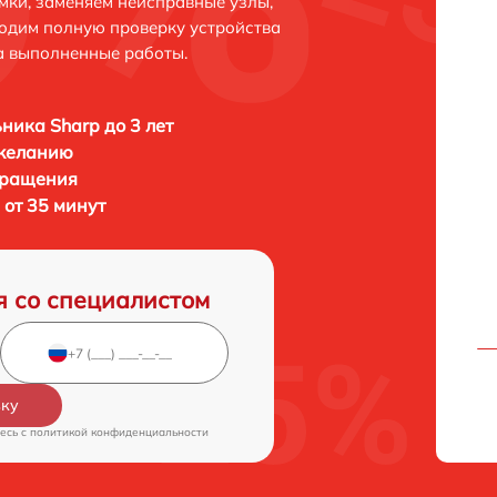
мки, заменяем неисправные узлы,
одим полную проверку устройства
а выполненные работы.
ника Sharp до 3 лет
 желанию
бращения
 от 35 минут
я со специалистом
вку
есь c
политикой конфиденциальности