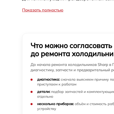
холодильника Sharp
Показать полностью
Перевешивание дверей холодильника Shar
Замена трубопровода холодильника Sharp
Замена ТЭН холодильника Sharp
Что можно согласовать
до ремонта холодильни
Замена фильтра осушителя холодильника
Sharp
До начала ремонта холодильников Sharp в 
Замена нагревателя испарителя
диагностику, запчасти и предварительный р
холодильника Sharp
диагностика:
сначала выясняем причину по
приступаем к работам
детали:
подбор запчастей и комплектующих
отдельно
несколько приборов:
объём и стоимость ра
устройству