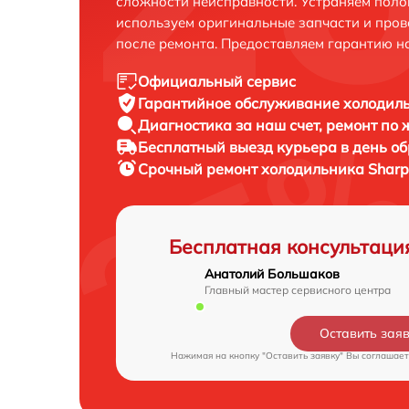
сложности неисправности. Устраняем поло
используем оригинальные запчасти и пров
после ремонта. Предоставляем гарантию н
Официальный сервис
Гарантийное обслуживание
холодиль
Диагностика за наш счет,
ремонт по
Бесплатный выезд курьера
в день о
Срочный ремонт
холодильника Sharp
Бесплатная консультаци
Анатолий Большаков
Главный мастер сервисного центра
Оставить зая
Нажимая на кнопку "Оставить заявку" Вы соглашает