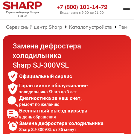
+7 (800) 101-14-79
Сервисный центр Sharp
в
Ежедневно с 9:00 до 21:00
Перми
Сервисный центр Sharp
Каталог устройств
Ремон
Замена дефростера
холодильника
Sharp SJ-300VSL
Официальный сервис
Гарантийное обслуживание
холодильника Sharp до 3 лет
Диагностика за наш счет,
ремонт по желанию
Бесплатный выезд курьера
в день обращения
Замена дефростера холодильника
Sharp SJ-300VSL от 35 минут