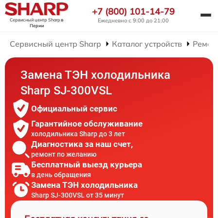
+7 (800) 101-14-79
Сервисный центр Sharp
в
Ежедневно с 9:00 до 21:00
Перми
Сервисный центр Sharp
Каталог устройств
Ремон
Замена ТЭН холодильника
Sharp SJ-300VSL
Официальный сервис
Гарантийное обслуживание
холодильника Sharp до 3 лет
Диагностика за наш счет,
ремонт по желанию
Бесплатный выезд курьера
в день обращения
Замена ТЭН холодильника
Sharp SJ-300VSL от 35 минут