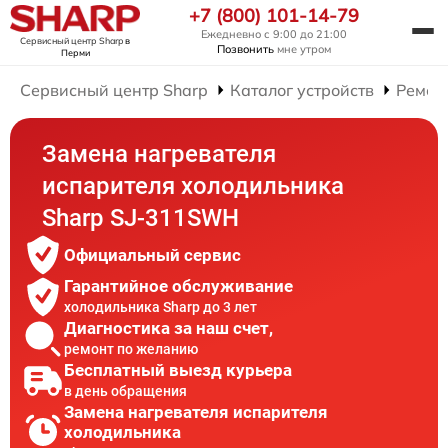
+7 (800) 101-14-79
Ежедневно с 9:00 до 21:00
Сервисный центр Sharp
в
Позвонить
мне утром
Перми
Сервисный центр Sharp
Каталог устройств
Ремон
Замена нагревателя
испарителя холодильника
Sharp SJ-311SWH
Официальный сервис
Гарантийное обслуживание
холодильника Sharp до 3 лет
Диагностика за наш счет,
ремонт по желанию
Бесплатный выезд курьера
в день обращения
Замена нагревателя испарителя
холодильника