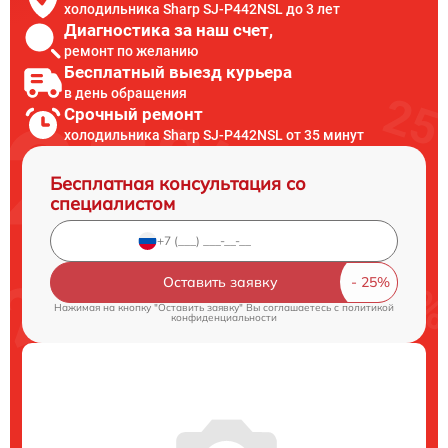
холодильника Sharp SJ-P442NSL до 3 лет
Диагностика за наш счет,
ремонт по желанию
Бесплатный выезд курьера
в день обращения
Срочный ремонт
холодильника Sharp SJ-P442NSL от 35 минут
Бесплатная консультация со
специалистом
Оставить заявку
Нажимая на кнопку "Оставить заявку" Вы соглашаетесь c
политикой
конфиденциальности