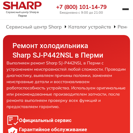
+7 (800) 101-14-79
Сервисный центр Sharp
в
Ежедневно с 9:00 до 21:00
Перми
Сервисный центр Sharp
Каталог устройств
Ремон
Ремонт холодильника
Sharp SJ-P442NSL в Перми
Выполняем ремонт Sharp SJ-P442NSL в Перми с
устранением неисправностей любой сложности. Проводим
диагностику, выявляем причины поломки, заменяем
неисправные детали и восстанавливаем
работоспособность устройства. Используем оригинальные
или рекомендованные производителем запчасти, после
ремонта выполняем проверку всех функций и
предоставляем гарантию.
Официальный сервис
Гарантийное обслуживание