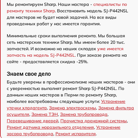
Мы ремонтируем Sharp. Наши мастера -
специалисты по
ремонту техники Sharp
. Восстановить модель SJ-P442NSL
для мастеров не будет новой задачей. На все виды
проведенных работ у нас имеется гарантия.
Минимальные сроки выполнения ремонта. Мы большая
сеть мастерских техники Sharp. Мы имеем более 20 тыс.
запчастей. И возможно на наших складах
уже имеется
запчасть на модель SJ-P442NSL
. При заказе ремонта на
сайте - предоставляется скидка -25%.
Знаем свое дело
Будьте уверены в профессионализме наших мастеров - они
с уверенностью выполнят ремонт Sharp SJ-P442NSL. По
данным наших мастеров в Перми по ремонту Sharp,
наиболее востребованы следующие услуги:
Устранение
утечки хладагента
,
Замена электросхемы
,
Замена фильтра
осушителя
,
Замена ТЭН
,
Замена трубопровода
,
Перевешивание дверей
,
Прочистка дренажной системы
,
Ремонт датчика морозильного отделения
,
Устранение
засора трубопровода
,
Ремонт испарителя
.