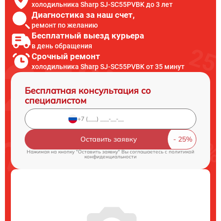
холодильника Sharp SJ-SC55PVBK до 3 лет
Диагностика за наш счет,
ремонт по желанию
Бесплатный выезд курьера
в день обращения
Срочный ремонт
холодильника Sharp SJ-SC55PVBK от 35 минут
Бесплатная консультация со
специалистом
Оставить заявку
Нажимая на кнопку "Оставить заявку" Вы соглашаетесь c
политикой
конфиденциальности