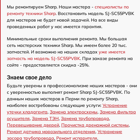
Мы ремонтируем Sharp. Наши мастера -
специалисты по
ремонту техники Sharp
. Восстановить модель SJ-SC55PVBK
для мастеров не будет новой задачей. На все виды
проведенных работ у нас имеется гарантия.
Минимальные сроки выполнения ремонта. Мы большая
сеть мастерских техники Sharp. Мы имеем более 20 тыс.
запчастей. И возможно на наших складах
уже имеется
запчасть на модель SJ-SC55PVBK
. При заказе ремонта на
сайте - предоставляется скидка -25%.
Знаем свое дело
Будьте уверены в профессионализме наших мастеров - они
с уверенностью выполнят ремонт Sharp SJ-SC55PVBK. По
данным наших мастеров в Перми по ремонту Sharp,
наиболее востребованы следующие услуги:
Устранение
утечки хладагента
,
Замена электросхемы
,
Замена фильтра
осушителя
,
Замена ТЭН
,
Замена трубопровода
,
Перевешивание дверей
,
Прочистка дренажной системы
,
Ремонт датчика морозильного отделения
,
Устранение
засора трубопровода
,
Ремонт испарителя
.