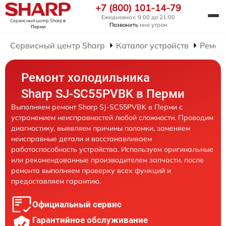
+7 (800) 101-14-79
Ежедневно с 9:00 до 21:00
Сервисный центр Sharp
в
Позвонить
мне утром
Перми
Сервисный центр Sharp
Каталог устройств
Ремон
Ремонт холодильника
Sharp SJ-SC55PVBK в Перми
Выполняем ремонт Sharp SJ-SC55PVBK в Перми с
устранением неисправностей любой сложности. Проводим
диагностику, выявляем причины поломки, заменяем
неисправные детали и восстанавливаем
работоспособность устройства. Используем оригинальные
или рекомендованные производителем запчасти, после
ремонта выполняем проверку всех функций и
предоставляем гарантию.
Официальный сервис
Гарантийное обслуживание