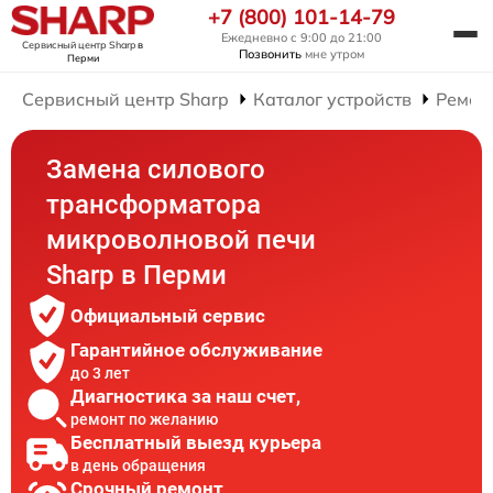
+7 (800) 101-14-79
Ежедневно с 9:00 до 21:00
Сервисный центр Sharp
в
Позвонить
мне утром
Перми
Сервисный центр Sharp
Каталог устройств
Ремон
Замена силового
трансформатора
микроволновой печи
Sharp в Перми
Официальный сервис
Гарантийное обслуживание
до 3 лет
Диагностика за наш счет,
ремонт по желанию
Бесплатный выезд курьера
в день обращения
Срочный ремонт