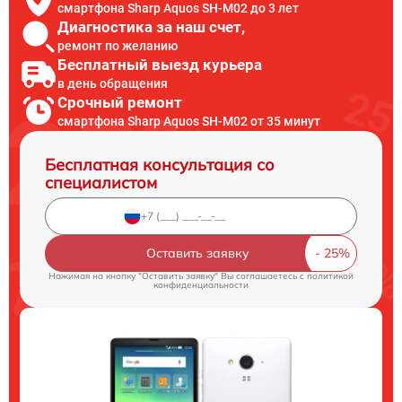
смартфона Sharp Aquos SH-M02 до 3 лет
Диагностика за наш счет,
ремонт по желанию
Бесплатный выезд курьера
в день обращения
Срочный ремонт
смартфона Sharp Aquos SH-M02 от 35 минут
Бесплатная консультация со
специалистом
Оставить заявку
Нажимая на кнопку "Оставить заявку" Вы соглашаетесь c
политикой
конфиденциальности