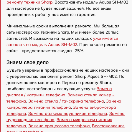
ремонту техники Sharp
. Восстановить модель Aquos SH-M02
для мастеров не будет новой задачей. На все виды
проведенных работ у нас имеется гарантия.
Минимальные сроки выполнения ремонта. Мы большая
сеть мастерских техники Sharp. Мы имеем более 20 тыс.
запчастей. И возможно на наших складах
уже имеется
запчасть на модель Aquos SH-M02
. При заказе ремонта на
сайте - предоставляется скидка -25%.
Знаем свое дело
Будьте уверены в профессионализме наших мастеров - они
с уверенностью выполнят ремонт Sharp Aquos SH-M02. По
данным наших мастеров в Перми по ремонту Sharp,
наиболее востребованы следующие услуги:
Замена
дисплея / матрицы телефона
,
Замена стекла камеры
телефона
,
Замена стекла / тачскрина телефона
,
Замена
контроллера питания телефона
,
Замена вибромотора
телефона
,
Замена разъема наушников телефона
,
Замена
аудиокодека телефона
,
Замена микросхем питания
телефона
,
Замена процессора телефона
,
Восстановление