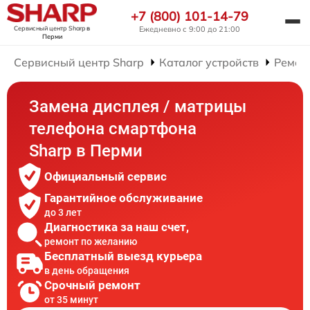
+7 (800) 101-14-79
Сервисный центр Sharp
в
Ежедневно с 9:00 до 21:00
Перми
Сервисный центр Sharp
Каталог устройств
Ремон
Замена дисплея / матрицы
телефона смартфона
Sharp в Перми
Официальный сервис
Гарантийное обслуживание
до 3 лет
Диагностика за наш счет,
ремонт по желанию
Бесплатный выезд курьера
в день обращения
Срочный ремонт
от 35 минут