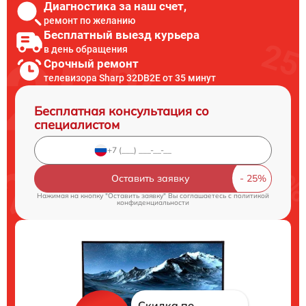
Диагностика за наш счет,
ремонт по желанию
Бесплатный выезд курьера
в день обращения
Срочный ремонт
телевизора Sharp 32DB2E от 35 минут
Бесплатная консультация со
специалистом
Оставить заявку
Нажимая на кнопку "Оставить заявку" Вы соглашаетесь c
политикой
конфиденциальности
Скидка по