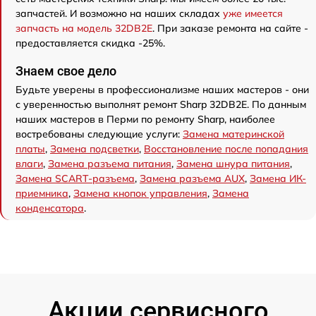
запчастей. И возможно на наших складах
уже имеется
запчасть на модель 32DB2E
. При заказе ремонта на сайте -
предоставляется скидка -25%.
Знаем свое дело
Будьте уверены в профессионализме наших мастеров - они
с уверенностью выполнят ремонт Sharp 32DB2E. По данным
наших мастеров в Перми по ремонту Sharp, наиболее
востребованы следующие услуги:
Замена материнской
платы
,
Замена подсветки
,
Восстановление после попадания
влаги
,
Замена разъема питания
,
Замена шнура питания
,
Замена SCART-разъема
,
Замена разъема AUX
,
Замена ИК-
приемника
,
Замена кнопок управления
,
Замена
конденсатора
.
Акции сервисного