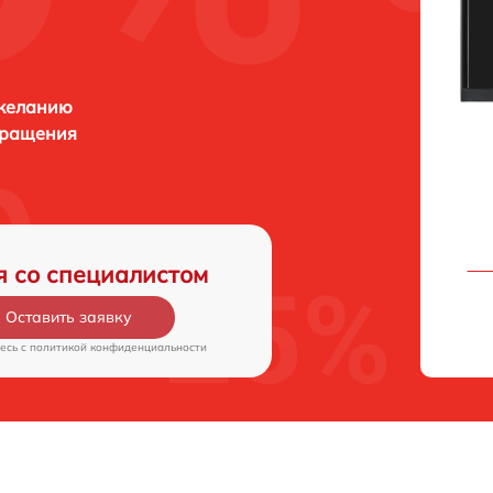
 желанию
бращения
я со специалистом
Оставить заявку
есь c
политикой конфиденциальности